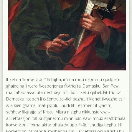
Il-kelma “konverżjoni” hi tajba, imma rridu nżommu quddiem
għajnejna li wara fl-esperjenza fit-triq ta’ Damasku, San Pawl
ma ċaħad assolutament xejn mill-fidi li kellu qabel. Fit-triq ta’
Damasku ntebaħ li ċ-ċentru tal-fidi tiegħu, li kienet il-wegħdiet li
Alla kien għamel mall-poplu Lhudi fit-Testment il-Qadim,
seħħew fil-ġrajja ta’ Kristu. Allura nistgħu nikkunsidraw l-
aċċettazzjoni tal-Kristjaneżmu minn San Pawl mhux eżatt bħala
konverżjoni, imma aktar bħala żvilupp fil-fidi Lhudija tiegħu. Hi
konverżjoni fis-sens li, minħabba din l-aċċettazzjoni li Kristu hu