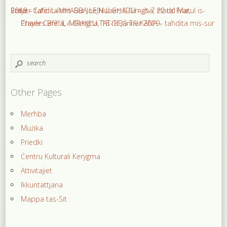
Prayer Cafè: L-IMĦABBA LEJN L-GĦADU – is-7 Ħadd Matul is-Sena – taħdita mis-Sur Joe Huber, il-Ġimgħa, 22 ta’ Frar, 2019.
Prayer Cafè: IL-MIRAKLU TAT-TIEĠ TA’ KANA – taħdita mis-sur Charles Briffa, il-Ġimgħa, 18 ta’ Jannar 2019.
Other Pages
Merħba
Mużika
Priedki
Ċentru Kulturali Kerygma
Attivitajiet
Ikkuntattjana
Mappa tas-Sit