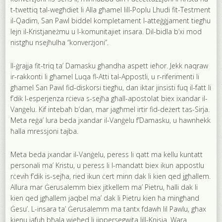
t-twettiq tal-wegħdiet li Alla għamel lill-Poplu Lhudi fit-Testment
il-Qadim, San Pawl biddel kompletament l-atteġġjament tiegħu
lejn il-Kristjaneżmu u l-komunitajiet insara. Dil-bidla b’xi mod
nistgħu nsejħulha “konverżjoni”.
Il-ġrajja fit-triq ta’ Damasku għandha aspett ieħor. Jekk naqraw
ir-rakkonti li għamel Luqa fl-Atti tal-Appostli, u r-riferimenti li
għamel San Pawl fid-diskorsi tiegħu, dan iktar jinsisti fuq il-fatt li
f’dik l-esperjenza rċieva s-sejħa għall-apostolat biex ixandar il-
Vanġelu. Kif intebaħ b’dan, mar jagħmel irtir fid-deżert tas-Sirja.
Meta reġa’ lura beda jxandar il-Vanġelu f’Damasku, u hawnhekk
ħalla mressjoni tajba.
Meta beda jxandar il-Vanġelu, peress li qatt ma kellu kuntatt
personali ma’ Kristu, u peress li l-mandatt biex ikun appostlu
rċevih f’dik is-sejħa, ried ikun ċert minn dak li kien qed jgħallem.
Allura mar Ġerusalemm biex jitkellem ma’ Pietru, ħalli dak li
kien qed jgħallem jaqbel ma’ dak li Pietru kien ħa mingħand
Ġesu’. L-insara ta’ Ġerusalemm ma tantx fdawh lil Pawlu, għax
kienu jafuh bħala wieħed li jippersegwita lill-Knisja. Wara