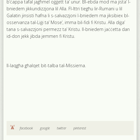
b’ċappa tafal jagħmel oġġett ta’ unur. Bl-ebda mod ma jista’ l-
bniedem jikkundizzjona lil Alla. Fl-Ittri tiegħu lir-Rumani u lil
Galatin jinsisti ħafna li s-salvazzjoni l-bniedem ma jiksibiex bl-
osservanza tal-Liġi ta’ Mose’, imma bil-fidi fi Kristu. Alla diġa’
tana s-salvazzjoni permezz ta’ Kristu. Il-bniedem jaċċetta dan
id-don jekk jibda jemmen fi Kristu.
Il-laqgħa għalqet bit-talba tal-Missierna.
facebook
google
twitter
pinterest