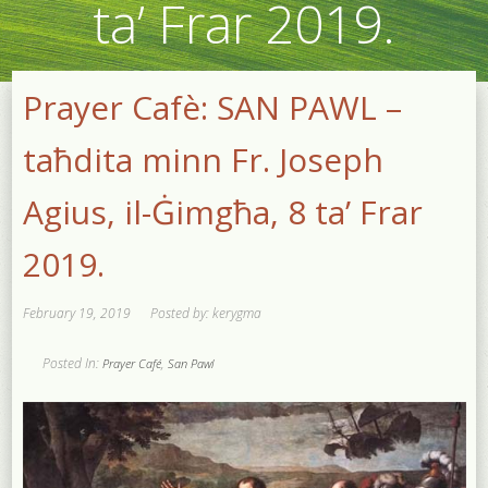
ta’ Frar 2019.
Prayer Cafè: SAN PAWL –
taħdita minn Fr. Joseph
Agius, il-Ġimgħa, 8 ta’ Frar
2019.
February 19, 2019
Posted by: kerygma
Posted In:
,
Prayer Café
San Pawl