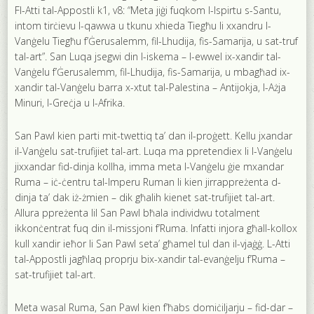
Fl-Atti tal-Appostli k1, v8: “Meta jiġi fuqkom l-Ispirtu s-Santu,
intom tirċievu l-qawwa u tkunu xhieda Tiegħu li xxandru l-
Vanġelu Tiegħu f’Ġerusalemm, fil-Lhudija, fis-Samarija, u sat-truf
tal-art”. San Luqa jsegwi din l-iskema – l-ewwel ix-xandir tal-
Vanġelu f’Ġerusalemm, fil-Lhudija, fis-Samarija, u mbagħad ix-
xandir tal-Vanġelu barra x-xtut tal-Palestina – Antijokja, l-Ażja
Minuri, l-Greċja u l-Afrika.
San Pawl kien parti mit-twettiq ta’ dan il-proġett. Kellu jxandar
il-Vanġelu sat-trufijiet tal-art. Luqa ma ppretendiex li l-Vanġelu
jixxandar fid-dinja kollha, imma meta l-Vanġelu ġie mxandar
Ruma – iċ-ċentru tal-Imperu Ruman li kien jirrappreżenta d-
dinja ta’ dak iż-żmien – dik għalih kienet sat-trufijiet tal-art.
Allura ppreżenta lil San Pawl bħala individwu totalment
ikkonċentrat fuq din il-missjoni f’Ruma. Infatti injora għall-kollox
kull xandir ieħor li San Pawl seta’ għamel tul dan il-vjaġġ. L-Atti
tal-Appostli jagħlaq proprju bix-xandir tal-evanġelju f’Ruma –
sat-trufijiet tal-art.
Meta wasal Ruma, San Pawl kien f’ħabs domiċiljarju – fid-dar –