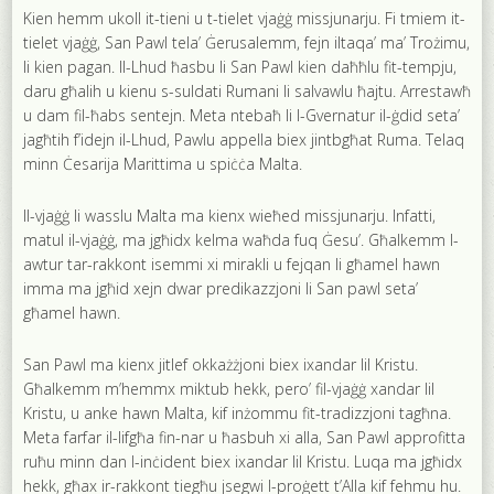
Kien hemm ukoll it-tieni u t-tielet vjaġġ missjunarju. Fi tmiem it-
tielet vjaġġ, San Pawl tela’ Ġerusalemm, fejn iltaqa’ ma’ Trożimu,
li kien pagan. Il-Lhud ħasbu li San Pawl kien daħħlu fit-tempju,
daru għalih u kienu s-suldati Rumani li salvawlu ħajtu. Arrestawħ
u dam fil-ħabs sentejn. Meta ntebaħ li l-Gvernatur il-ġdid seta’
jagħtih f’idejn il-Lhud, Pawlu appella biex jintbgħat Ruma. Telaq
minn Ċesarija Marittima u spiċċa Malta.
Il-vjaġġ li wasslu Malta ma kienx wieħed missjunarju. Infatti,
matul il-vjaġġ, ma jgħidx kelma waħda fuq Ġesu’. Għalkemm l-
awtur tar-rakkont isemmi xi mirakli u fejqan li għamel hawn
imma ma jgħid xejn dwar predikazzjoni li San pawl seta’
għamel hawn.
San Pawl ma kienx jitlef okkażżjoni biex ixandar lil Kristu.
Għalkemm m’hemmx miktub hekk, pero’ fil-vjaġġ xandar lil
Kristu, u anke hawn Malta, kif inżommu fit-tradizzjoni tagħna.
Meta farfar il-lifgħa fin-nar u ħasbuh xi alla, San Pawl approfitta
ruħu minn dan l-inċident biex ixandar lil Kristu. Luqa ma jgħidx
hekk, għax ir-rakkont tiegħu jsegwi l-proġett t’Alla kif fehmu hu.