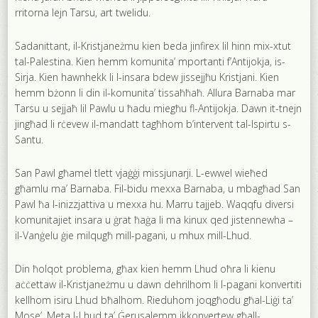
rritorna lejn Tarsu, art twelidu.
Sadanittant, il-Kristjaneżmu kien beda jinfirex lil hinn mix-xtut
tal-Palestina. Kien hemm komunita’ mportanti f’Antijokja, is-
Sirja. Kien hawnhekk li l-insara bdew jissejjħu Kristjani. Kien
hemm bżonn li din il-komunita’ tissaħħaħ. Allura Barnaba mar
Tarsu u sejjaħ lil Pawlu u ħadu miegħu fl-Antijokja. Dawn it-tnejn
jingħad li rċevew il-mandatt tagħhom b’intervent tal-Ispirtu s-
Santu.
San Pawl għamel tlett vjaġġi missjunarji. L-ewwel wieħed
għamlu ma’ Barnaba. Fil-bidu mexxa Barnaba, u mbagħad San
Pawl ħa l-inizzjattiva u mexxa hu. Marru tajjeb. Waqqfu diversi
komunitajiet insara u ġrat ħaġa li ma kinux qed jistennewha –
il-Vanġelu ġie milqugħ mill-pagani, u mhux mill-Lhud.
Din ħolqot problema, għax kien hemm Lhud oħra li kienu
aċċettaw il-Kristjaneżmu u dawn dehrilhom li l-pagani konvertiti
kellhom isiru Lhud bħalhom. Rieduhom joqgħodu għal-Liġi ta’
Mose’. Meta l-Lhud ta’ Ġerusalemm ikkonvertew għall-