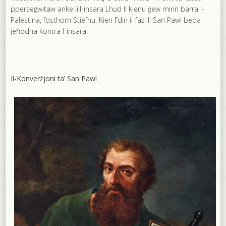
ppersegwitaw anke lill-insara Lhud li kienu ġew minn barra l-
Palestina, fosthom Stiefnu. Kien f’din il-fażi li San Pawl beda
jeħodha kontra l-insara.
Il-Konverżjoni ta’ San Pawl