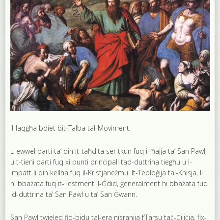
Il-laqgħa bdiet bit-Talba tal-Moviment.
L-ewwel parti ta’ din it-taħdita ser tkun fuq il-ħajja ta’ San Pawl,
u t-tieni parti fuq xi punti prinċipali tad-duttrina tiegħu u l-
impatt li din kellha fuq il-Kristjaneżmu. It-Teoloġija tal-Knisja, li
hi bbażata fuq it-Testment il-Ġdid, ġeneralment hi bbażata fuq
id-duttrina ta’ San Pawl u ta’ San Ġwann.
San Pawl twieled fid-bidu tal-era nisranija f’Tarsu taċ-Ċiliċja, fix-