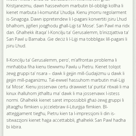
Kristjaneżmu, dawn ħassewhom marbutin bl-obbligi kollha li
kienet marbuta l-komunita’ Lhudija. Kienu jmorru regolarment
is-Sinagoga. Dawn ippretendew li l-pagani konvertiti jsiru Lhud
bħalhom, jiġifieri joqgħodu għall-Liġi ta’ Mose’. San Pawl ma ridx
dan. Għalhekk iltaqa’ l-Konċilju ta’ Ġerusalemm, b’inizzjattiva ta’
San Pawl u Barnaba. Ġie deċiż li l-Liġi ma tobbligax lill-pagani li
jsiru Lhud.
Il-Konċilju ta’ Ġerusalemm, pero’, m’affrontax problema li
minħabba fiha kienu tlewwmu Pawlu u Pietru. Kienet tolqot
żewġ gruppi ta’ nsara – dawk li ġejjin mill-Ġudajiżmu u dawk li
ġejjin mill-paganiżmu. Tal-ewwel ħassuhom marbutin mal-Liġi
ta’ Mose’. Kienu josservaw ċertu drawwiet ta’ purita’ ritwali li ma
kinux iħalluhom jitħalltu ma’ dawk li ma josservawx l-istess
normi. Għalhekk kienet saret impossibbli għaż-żewġ gruppi li
jiltaqgħu flimkien u jiċċelebraw il-Liturġija flimkien. Bl-
atteġġjament tiegħu, Pietru kien ta l-impressjoni li din is-
sitwazzjoni kienet ħaġa aċċettabbli, għalhekk San Pawl ħadha
bi kbira.