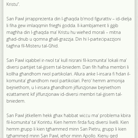
Kristu”.
San Pawl jirrappreżenta din l-għaqda b’mod figurattiv – id-dielja
li fiha ġew imlaqqmin friegħi ġodda. Il-kambjament li ġġib
magħha din l-għaqda ma’ Kristu hu wieħed morali – mitna
għad-dnub u qomna għall-grazzja. Din hi l-parteċipazzjoni
tagħna fil-Misteru tal-Għid.
San Pawl iqabbel ir-rwol ta’ kull nisrani fil-komunita’ lokali ma’
diversi partijiet tal-ġisem tal-bniedem. Dan fih ħafna membri li
kollha għandhom rwol partikolari. Allura anke l-insara fi ħdan il-
komunita’ għandhom rwol partikolari. Pero’ hemm armonija
bejniethom, u l-insara għandhom jiffunzjonaw bejniethom
eżattament kif jiffunzjonaw id-diversi membri tal-ġisem tal-
bniedem.
San Pawl jitkellem hekk għax ħabbat wiċċu ma’ problema kbira
fil-komunita’ ta’ Korintu. Kien hemm firda fuq diversi livelli. Kien
hemm grupp li kien tgħammed minn San Pietru, grupp li kien
tgħammed minn San Pawl, ieħor minn Apollo. Kienu qed