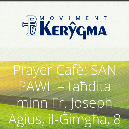
Prayer Cafè: SAN
PAWL – taħdita
minn Fr. Joseph
Agius, il-Ġimgħa, 8