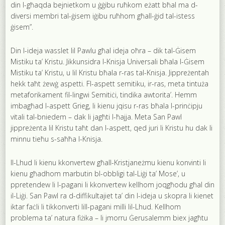
din l-għaqda bejnietkom u ġġibu ruħkom eżatt bħal ma d-
diversi membri tal-ġisem iġibu ruħhom għall-ġid tal-istess
ġisem”.
Din l-ideja wasslet lil Pawlu għal ideja oħra – dik tal-Ġisem
Mistiku ta’ Kristu. Jikkunsidra l-Knisja Universali bħala l-Ġisem
Mistiku ta’ Kristu, u lil Kristu bħala r-ras tal-Knisja. Jippreżentah
hekk taħt żewġ aspetti. Fl-aspett semitiku, ir-ras, meta tintuża
metaforikament fil-lingwi Semitiċi, tindika awtorita’. Hemm
imbagħad l-aspett Grieg, li kienu jqisu r-ras bħala l-prinċipju
vitali tal-bniedem – dak li jagħti l-ħajja. Meta San Pawl
jippreżenta lil Kristu taħt dan l-aspett, qed juri li Kristu hu dak li
minnu tieħu s-saħħa l-Knisja.
Il-Lhud li kienu kkonvertew għall-Kristjaneżmu kienu konvinti li
kienu għadhom marbutin bl-obbligi tal-Liġi ta’ Mose’, u
ppretendew li l-pagani li kkonvertew kellhom joqgħodu għal din
il-Liġi. San Pawl ra d-diffikultajiet ta’ din l-ideja u skopra li kienet
iktar faċli li tikkonverti lill-pagani milli lil-Lhud. Kellhom
problema ta’ natura fiżika – li jmorru Ġerusalemm biex jagħtu