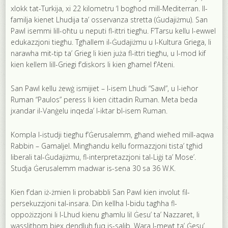
xlokk tat-Turkija, xi 22 kilometru ‘l bogħod mill-Mediterran. Il-
familja kienet Lhudija ta’ osservanza stretta (Ġudajiżmu). San
Pawl isemmi lill-oħtu u neputi fl-ittri tiegħu. F’Tarsu kellu l-ewwel
edukazzjoni tiegħu. Tgħallem il-Ġudajiżmu u l-Kultura Griega, li
narawha mit-tip ta’ Grieg li kien juża fl-ittri tiegħu, u l-mod kif
kien kellem lill-Griegi f’diskors li kien għamel f’Ateni.
San Pawl kellu żewġ ismijiet – l-isem Lhudi “Sawl”, u l-ieħor
Ruman “Paulos” peress li kien ċittadin Ruman. Meta beda
jxandar il-Vanġelu inqeda’ l-iktar bl-isem Ruman.
Kompla l-istudji tiegħu f’Ġerusalemm, għand wieħed mill-aqwa
Rabbin – Gamaljel. Mingħandu kellu formazzjoni tista’ tgħid
liberali tal-Ġudajiżmu, fl-interpretazzjoni tal-Liġi ta’ Mose’.
Studja Ġerusalemm madwar is-sena 30 sa 36 W.K.
Kien f’dan iż-żmien li probabbli San Pawl kien involut fil-
persekuzzjoni tal-insara. Din kellha l-bidu tagħha fl-
oppożizzjoni li l-Lhud kienu għamlu lil Ġesu’ ta’ Nazzaret, li
wasslithom biex dendluh fuq is-salib. Wara l-mewt ta’ Ġesu’