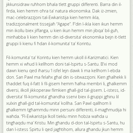
jikkunsidraw ruħhom bħala tlett gruppi differenti. Barra din il-
firda, kien hemm oħra ta’ natura ekonomika. Dak iż-żmien,
maċ-ċelebrazzjoni tal-Ewkaristija kien hemm ikla,
tradizzjonalment tissejjaħ “Agape”. F’din l-ikla kien ikun hemm
min ikollu biex jiffanga, u kien ikun hemm min jibqa’ bil-ġuħ,
minħabba li kien hemm din id-diversita’ ekonomika bejn it-tlett
gruppi li kienu fi ħdan il-komunita’ ta’ Korintu.
Fil-komunita’ ta’ Korintu kien hemm ukoll il-Kariżmatiċi. Kien
hemm xi wħud li kellhom doni tal-Ispirtu s-Santu. B’xi mod
dawn kienu qed iħarsu ‘l isfel lejn dawk li ma kellhom l-ebda
don. San Pawl ma felaħx għal din is-sitwazzjoni. Kien għalhekk li
tħaddet fuq il-fatt li fil-ġisem hemm ħafna membri li, għalkemm
diversi, ilkoll jikkoperaw flimkien għall-ġid tal-ġisem. L-istess, id-
diversita’ fil-komunita’ għandha sservi biex il-gruppi jgħinu lil
xulxin għall-ġid tal-komunita’ kollha. San Pawl qallhom li
għalkemm tgħammdu minn persuni differenti, il-magħmudija hi
waħda. “Fl-Ewkaristija lkoll tieklu minn ħobża waħda u
tingħaqdu ma’ Kristu. Min għandu d-don tal-Ispirtu s-Santu, hu
dan l-istess Spirtu li qed jagħtihom, allura għandu jkun hemm