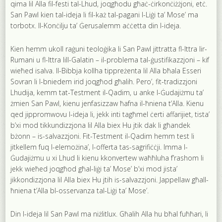
qima lil Alla fil-festi tal-Lhud, joqgħodu għaċ-ċirkonċiżżjoni, etċ.
San Pawl kien tal-ideja li fil-każ tal-pagani l-Liġi ta’ Mose’ ma
torbotx. Il-Konċilju ta’ Ġerusalemm aċċetta din l-ideja.
Kien hemm ukoll raġuni teoloġika li San Pawl jittratta fl-Ittra lir-
Rumani u fl-Ittra lill-Galatin – il-problema tal-ġustifikazzjoni – kif
wieħed isalva. Il-Bibbja kollha tippreżenta lil Alla bħala Esseri
Sovran li l-bniedem irid joqgħod għalih. Pero’, fit-tradizzjoni
Lhudija, kemm tat-Testment il-Qadim, u anke l-Ġudajiżmu ta’
żmien San Pawl, kienu jenfasizzaw ħafna il-ħniena t’Alla. Kienu
qed jippromwovu l-ideja li, jekk inti tagħmel ċerti affarijiet, tista’
b’xi mod tikkundizzjona lil Alla biex Hu jtik dak li għandek
bżonn – is-salvazzjoni. Fit-Testment il-Qadim hemm test li
jitkellem fuq l-elemożina’, l-offerta tas-sagrifiċċji. Imma l-
Ġudajiżmu u xi Lhud li kienu kkonvertew waħħluha f’rashom li
jekk wieħed joqgħod għal-liġi ta’ Mose’ b’xi mod jista’
jikkondizzjona lil Alla biex Hu jtih is-salvazzjoni. Jappellaw għall-
ħniena t’Alla bl-osservanza tal-Liġi ta’ Mose’.
Din l-ideja lil San Pawl ma niżlitlux. Għalih Alla hu bħal fuħħari, li