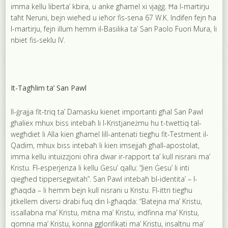
imma kellu liberta’ kbira, u anke għamel xi vjaġġ. Ħa l-martirju
taħt Neruni, bejn wieħed u ieħor fis-sena 67 W.K. Indifen fejn ħa
l-martirju, fejn illum hemm il-Basilika ta’ San Paolo Fuori Mura, li
nbiet fis-seklu IV.
It-Tagħlim ta’ San Pawl
Il-ġrajja fit-triq ta’ Damasku kienet importanti għal San Pawl
għaliex mhux biss intebaħ li l-Kristjaneżmu hu t-twettiq tal-
wegħdiet li Alla kien għamel lill-antenati tiegħu fit-Testment il-
Qadim, mhux biss intebaħ li kien imsejjaħ għall-apostolat,
imma kellu intuizzjoni oħra dwar ir-rapport ta’ kull nisrani ma’
Kristu. Fl-esperjenza li kellu Ġesu’ qallu: “Jien Ġesu’ li inti
qiegħed tippersegwitah”. San Pawl intebaħ bl-identita’ – l-
għaqda – li hemm bejn kull nisrani u Kristu. Fl-ittri tiegħu
jitkellem diversi drabi fuq din l-għaqda: “Batejna ma’ Kristu,
issallabna ma’ Kristu, mitna ma’ Kristu, indfinna ma’ Kristu,
qomna ma’ Kristu, konna gglorifikati ma’ Kristu, insaltnu ma’