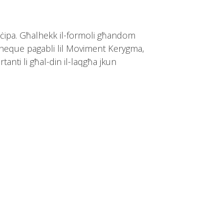
teċipa. Għalhekk il-formoli għandom
b’cheque pagabli lil Moviment Kerygma,
rtanti li għal-din il-laqgħa jkun