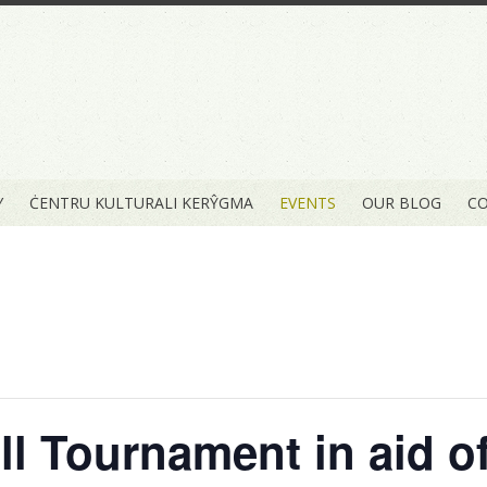
Y
ĊENTRU KULTURALI KERŶGMA
EVENTS
OUR BLOG
CO
ll Tournament in aid o