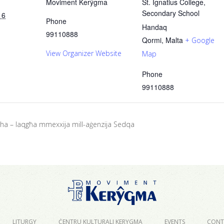
Moviment Kerŷgma
St. Ignatius College,
Secondary School
16
Phone
Handaq
99110888
Qormi
,
Malta
+ Google
View Organizer Website
Map
Phone
99110888
dha – laqgħa mmexxija mill-aġenzija Sedqa
LITURGY
ĊENTRU KULTURALI KERYGMA
EVENTS
CONT