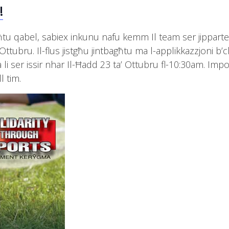
!
bagħtu qabel, sabiex inkunu nafu kemm Il team ser jippar
Ottubru. Il-flus jistgħu jintbagħtu ma l-applikkazzjoni 
għa li ser issir nhar Il-Ħadd 23 ta’ Ottubru fl-10:30am. Impo
l tim.