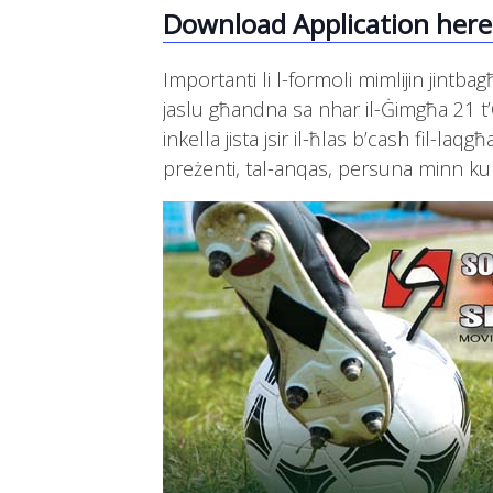
Download Application here
Importanti li l-formoli mimlijin jint
jaslu għandna sa nhar il-Ġimgħa 21 t’
inkella jista jsir il-ħlas b’cash fil-laq
preżenti, tal-anqas, persuna minn kul