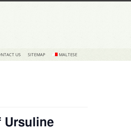
NTACT US
SITEMAP
MALTESE
f Ursuline