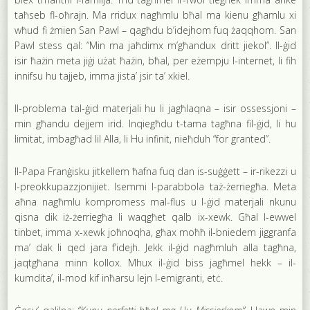
taħseb fl-oħrajn. Ma rridux nagħmlu bħal ma kienu għamlu xi
wħud fi żmien San Pawl – qagħdu b’idejhom fuq żaqqhom. San
Pawl stess qal: “Min ma jaħdimx m’għandux dritt jiekol”. Il-ġid
isir ħażin meta jiġi użat ħażin, bħal, per eżempju l-internet, li fih
innifsu hu tajjeb, imma jista’ jsir ta’ xkiel.
Il-problema tal-ġid materjali hu li jagħlaqna – isir ossessjoni –
min għandu dejjem irid. Inqiegħdu t-tama tagħna fil-ġid, li hu
limitat, imbagħad lil Alla, li Hu infinit, nieħduh “for granted”.
Il-Papa Franġisku jitkellem ħafna fuq dan is-suġġett – ir-rikezzi u
l-preokkupazzjonijiet. Isemmi l-parabbola taż-żerriegħa. Meta
aħna nagħmlu kompromess mal-flus u l-ġid materjali nkunu
qisna dik iż-żerriegħa li waqgħet qalb ix-xewk. Għal l-ewwel
tinbet, imma x-xewk joħnoqha, għax moħħ il-bniedem jiggranfa
ma’ dak li qed jara f’idejh. Jekk il-ġid nagħmluh alla tagħna,
jaqtgħana minn kollox. Mhux il-ġid biss jagħmel hekk – il-
kumdita’, il-mod kif inħarsu lejn l-emigranti, etċ.