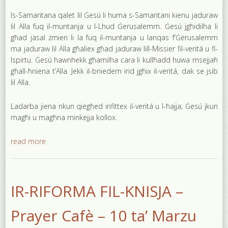
Is-Samaritana qalet lil Ġesú li huma s-Samaritani kienu jaduraw
lil Alla fuq il-muntanja u l-Lhud Ġerusalemm. Ġesú jgħidilha li
għad jasal żmien li la fuq il-muntanja u lanqas f’Ġerusalemm
ma jaduraw lil Alla għaliex għad jaduraw lill-Missier fil-veritá u fl-
Ispirtu. Ġesú hawnhekk għamilha ċara li kullħadd huwa msejjaħ
għall-ħniena t’Alla. Jekk il-bniedem irid jgħix il-veritá, dak se jsib
lil Alla.
Ladarba jiena nkun qiegħed infittex il-veritá u l-ħajja; Ġesú jkun
magħi u magħna minkejja kollox.
read more
IR-RIFORMA FIL-KNISJA –
Prayer Cafè – 10 ta’ Marzu