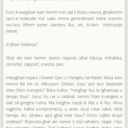
Fost it-tweġibiet kien hemm min qal li Kristu nrexxa, għalkemm
spiċċa mdendel ma’ salib. Imma ġeneralment meta ssemmi
suċċess tifhem poter, karriera, flus, etċ. It-tieni mistoqsija
kienet:
Xi tfisser ħbiberija?
Għal din kien hemm diversi risposti, bħal fiduċja, imħabba,
sinċerita’, sapport, onesta’, paċi.
Imbagħad inqara l-Ewwel Qari u l-Vanġelu tal-Ħadd. Wara kien
hemm ftit ħin ta’ riflessjoni.
Għaliex Ġesu’ qed ikun daqshekk
iebes f’dan il-vanġelu?
Wara kollox, “mingħajr flus la tgħannaq u
lanqas tbus”. Ġesu’ hu ċar u radikali, kemm f’dan il-vanġelu u
dak tal-ġimgħa l-oħra. Ma tistgħax taqdi lil Alla u lil flus. Aħna
nagħmlu ħafna kompromessi, u anke skużi l-ikar validi, bħal
familja, etċ. Għaliex qed jgħid
hekk Ġesu’? X’inhu l-effett tal-ġid
materjali?
Risposta għal din kienet li trid taħdem, taqla’ l-flus
biex tmantni l-familja. Trid tagħmel ir-rwol tiegħek imma anke