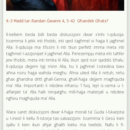
It-3 Ħadd tar-Randan Ġwanni 4, 5-42 Għandek Għatx?
Il-kelliem beda billi beda diskussjoni dwar x’inhi l-qdusija.
Issemma li jekk inti tħobb, inti qed tagħmel xi ħaġa li jagħmel
Alla. Il-qdusija ma tfissirx li inti tkun perfett imma meta inti
tagħmel l-azzjonijiet li jagħmel Alla. Pereżempju meta inti taħfer
jew tħobb, meta inti timita lil Alla, tkun qed issir qaddis bħalu.
Il-qdusija dejjem tiġi minn Alla, hu li jagħmel l-istedina biex
aħna nsiru ħaġa waħda miegħu. Aħna ulied Alla li nirtuh, nirtu
għax għandna dritt għall-Ġenna, għall-ħajja dejjem magħquda
ma’ Alla. Importanti li nibdew inħarsu ‘l fuq, lejn is-sema u l-
affarijiet ta’ Alla ħalli ninqatgħu mill-ħajja materjali u nibdew
ngħixu magħquda ma’ Alla.
Wara saret diskussjoni dwar il-ħajja morali ta’ Ġuda l-Iskarjota
u l-irwol li kellu fl-istorja tas-salvazzjoni. Issemma li Ġesú kien
qallu li kien ikun aħjar għalih kieku ma twelidx. Nafu li fl-