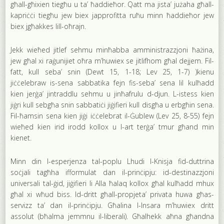
għall-għixien tiegħu u ta’ ħaddieħor. Qatt ma jista’ jużaha għall-
kapriċċi tiegħu jew biex japprofitta ruħu minn ħaddieħor jew
biex jgħakkes lill-oħrajn.
Jekk wieħed jitlef sehmu minħabba amministrazzjoni ħażina,
jew għal xi raġunijiet oħra m’huwiex se jitlifhom għal dejjem. Fil-
fatt, kull seba’ snin (Dewt 15, 1-18; Lev 25, 1-7) )kienu
jiċċelebraw is-sena sabbatika fejn fis-seba’ sena lil kulħadd
kien jerġa’ jintraddlu sehmu u jinħafrulu d-djun. L-istess kien
jiġri kull sebgħa snin sabbatiċi jiġifieri kull disgħa u erbgħin sena.
Fil-ħamsin sena kien jiġi iċċelebrat il-Ġublew (Lev 25, 8-55) fejn
wieħed kien irid irodd kollox u l-art terġa’ tmur għand min
kienet.
Minn din l-esperjenza tal-poplu Lhudi l-Knisja fid-duttrina
soċjali tagħha ifformulat dan il-prinċipju: id-destinazzjoni
universali tal-ġid, jiġifieri li Alla ħalaq kollox għal kulħadd mhux
għal xi wħud biss. Id-dritt għall-propjeta’ privata huwa għas-
servizz ta’ dan il-prinċipju. Għalina l-Insara m’huwiex dritt
assolut (bħalma jemmnu il-liberali). Għalhekk aħna għandna