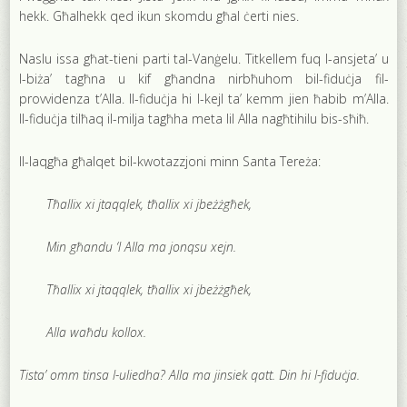
hekk. Għalhekk qed ikun skomdu għal ċerti nies.
Naslu issa għat-tieni parti tal-Vanġelu. Titkellem fuq l-ansjeta’ u
l-biża’ tagħna u kif għandna nirbħuhom bil-fiduċja fil-
provvidenza t’Alla. Il-fiduċja hi l-kejl ta’ kemm jien ħabib m’Alla.
Il-fiduċja tilħaq il-milja tagħha meta lil Alla nagħtihilu bis-sħiħ.
Il-laqgħa għalqet bil-kwotazzjoni minn Santa Tereża:
Tħallix xi jtaqqlek, tħallix xi jbeżżgħek,
Min għandu ‘l Alla ma jonqsu xejn.
Tħallix xi jtaqqlek, tħallix xi jbeżżgħek,
Alla waħdu kollox.
Tista’ omm tinsa l-uliedha? Alla ma jinsiek qatt. Din hi l-fiduċja.