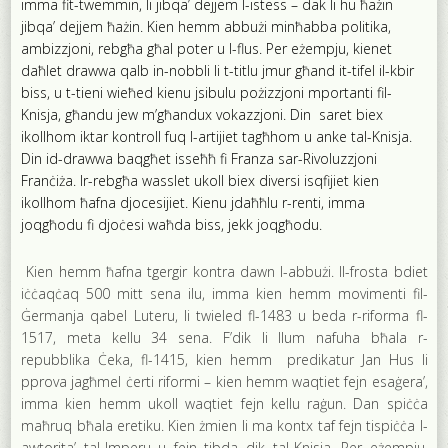
imma fit-twemmin, li jibqa’ dejjem l-istess – dak li hu ħażin
jibqa’ dejjem ħażin. Kien hemm abbużi minħabba politika,
ambizzjoni, rebgħa għal poter u l-flus. Per eżempju, kienet
daħlet drawwa qalb in-nobbli li t-titlu jmur għand it-tifel il-kbir
biss, u t-tieni wieħed kienu jsibulu pożizzjoni mportanti fil-
Knisja, għandu jew m’għandux vokazzjoni. Din saret biex
ikollhom iktar kontroll fuq l-artijiet tagħhom u anke tal-Knisja.
Din id-drawwa baqgħet isseħħ fi Franza sar-Rivoluzzjoni
Franċiża. Ir-rebgħa wasslet ukoll biex diversi isqfijiet kien
ikollhom ħafna djocesijiet. Kienu jdaħħlu r-renti, imma
joqgħodu fi djoċesi waħda biss, jekk joqgħodu.
Kien hemm ħafna tgergir kontra dawn l-abbużi. Il-frosta bdiet
iċċaqċaq 500 mitt sena ilu, imma kien hemm movimenti fil-
Ġermanja qabel Luteru, li twieled fl-1483 u beda r-riforma fl-
1517, meta kellu 34 sena. F’dik li llum nafuha bħala r-
repubblika Ċeka, fl-1415, kien hemm predikatur Jan Hus li
pprova jagħmel ċerti riformi – kien hemm waqtiet fejn esaġera’,
imma kien hemm ukoll waqtiet fejn kellu raġun. Dan spiċċa
maħruq bħala eretiku. Kien żmien li ma kontx taf fejn tispiċċa l-
awtorita’ tal-Imperu u fejn tibda dik tal-Knisja. Per eżempju,