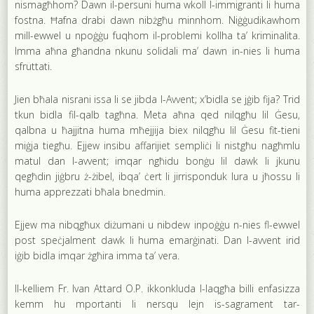
nismagħhom? Dawn il-persuni huma wkoll l-immigranti li huma
fostna. Ħafna drabi dawn nibżgħu minnhom. Niġġudikawhom
mill-ewwel u npoġġu fuqhom il-problemi kollha ta’ kriminalita.
Imma aħna għandna nkunu solidali ma’ dawn in-nies li huma
sfruttati.
Jien bħala nisrani issa li se jibda l-Avvent; x’bidla se jġib fija? Trid
tkun bidla fil-qalb tagħna. Meta aħna qed nilqgħu lil Ġesu,
qalbna u ħajjitna huma mħejjija biex nilqgħu lil Ġesu fit-tieni
miġja tiegħu. Ejjew insibu affarijiet sempliċi li nistgħu nagħmlu
matul dan l-avvent; imqar ngħidu bonġu lil dawk li jkunu
qegħdin jiġbru ż-żibel, ibqa’ ċert li jirrisponduk lura u jħossu li
huma apprezzati bħala bnedmin.
Ejjew ma nibqgħux diżumani u nibdew inpoġġu n-nies fl-ewwel
post speċjalment dawk li huma emarġinati. Dan l-avvent irid
iġib bidla imqar żgħira imma ta’ vera.
Il-kelliem Fr. Ivan Attard O.P. ikkonkluda l-laqgħa billi enfasizza
kemm hu mportanti li nersqu lejn is-sagrament tar-