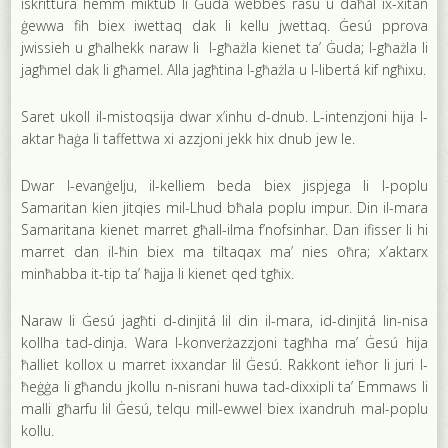
iskrittura hemm miktub li Ġuda webbes rasu u daħal ix-xitan
ġewwa fih biex iwettaq dak li kellu jwettaq. Ġesú pprova
jwissieh u għalhekk naraw li l-għażla kienet ta’ Ġuda; l-għażla li
jagħmel dak li għamel. Alla jagħtina l-għażla u l-libertá kif ngħixu.
Saret ukoll il-mistoqsija dwar x’inhu d-dnub. L-intenzjoni hija l-
aktar ħaġa li taffettwa xi azzjoni jekk hix dnub jew le.
Dwar l-evanġelju, il-kelliem beda biex jispjega li l-poplu
Samaritan kien jitqies mil-Lhud bħala poplu impur. Din il-mara
Samaritana kienet marret għall-ilma f’nofsinhar. Dan ifisser li hi
marret dan il-ħin biex ma tiltaqax ma’ nies oħra; x’aktarx
minħabba it-tip ta’ ħajja li kienet qed tgħix.
Naraw li Ġesú jagħti d-dinjitá lil din il-mara, id-dinjitá lin-nisa
kollha tad-dinja. Wara l-konverżazzjoni tagħha ma’ Ġesú hija
ħalliet kollox u marret ixxandar lil Ġesú. Rakkont ieħor li juri l-
ħeġġa li għandu jkollu n-nisrani huwa tad-dixxipli ta’ Emmaws li
malli għarfu lil Ġesú, telqu mill-ewwel biex ixandruh mal-poplu
kollu.