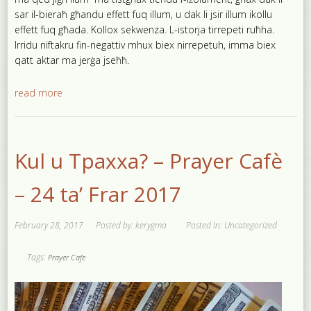
sar il-bieraħ għandu effett fuq illum, u dak li jsir illum ikollu
effett fuq għada. Kollox sekwenza. L-istorja tirrepeti ruħha.
Irridu niftakru fin-negattiv mhux biex nirrepetuh, imma biex
qatt aktar ma jerġa jseħħ.
read more
Kul u Tpaxxa? – Prayer Cafè
– 24 ta’ Frar 2017
February 28, 2017
Posted by: kerygma
Posted In: Uncategorized
Tags:
Prayer Cafe