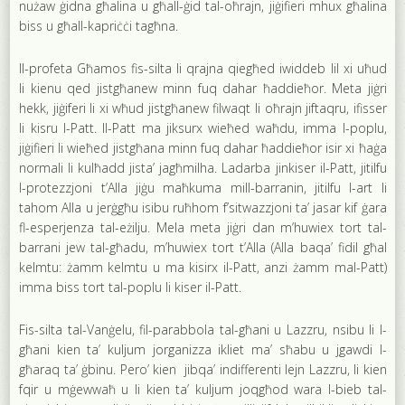
nużaw ġidna għalina u għall-ġid tal-oħrajn, jiġifieri mhux għalina
biss u għall-kapriċċi tagħna.
Il-profeta Għamos fis-silta li qrajna qiegħed iwiddeb lil xi uħud
li kienu qed jistgħanew minn fuq dahar ħaddieħor. Meta jiġri
hekk, jiġiferi li xi wħud jistgħanew filwaqt li oħrajn jiftaqru, ifisser
li kisru l-Patt. Il-Patt ma jiksurx wieħed waħdu, imma l-poplu,
jiġifieri li wieħed jistgħana minn fuq dahar ħaddieħor isir xi ħaġa
normali li kulħadd jista’ jagħmilha. Ladarba jinkiser il-Patt, jitilfu
l-protezzjoni t’Alla jiġu maħkuma mill-barranin, jitilfu l-art li
tahom Alla u jerġgħu isibu ruħhom f’sitwazzjoni ta’ jasar kif ġara
fl-esperjenza tal-eżilju. Mela meta jiġri dan m’huwiex tort tal-
barrani jew tal-għadu, m’huwiex tort t’Alla (Alla baqa’ fidil għal
kelmtu: żamm kelmtu u ma kisirx il-Patt, anzi żamm mal-Patt)
imma biss tort tal-poplu li kiser il-Patt.
Fis-silta tal-Vanġelu, fil-parabbola tal-għani u Lazzru, nsibu li l-
għani kien ta’ kuljum jorganizza ikliet ma’ sħabu u jgawdi l-
għaraq ta’ ġbinu. Pero’ kien jibqa’ indifferenti lejn Lazzru, li kien
fqir u mġewwaħ u li kien ta’ kuljum joqgħod wara l-bieb tal-